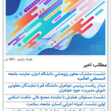
تعداد بازدید : 469 بار
مطالب اخیر
نشست مشترک معاون پژوهشي دانشگاه اديان، نماينده جامعه
المصطفي العالميه
ديدار رياست پرديس خواهران دانشگاه قم با نمايندگان معاونين
شورای مديريت حوزه خواهران
نشست مسئولان همايش با نماينده مجمع عالی حکمت اسلامی
اولين نشست کميته اجرايي انسان، جامعه، سلامت