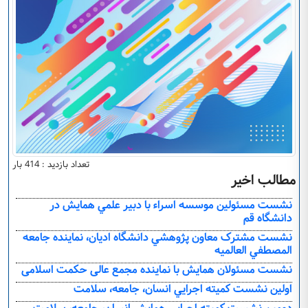
تعداد بازدید : 414 بار
مطالب اخیر
نشست مسئولين موسسه اسراء با دبير علمي همايش در
دانشگاه قم
نشست مشترک معاون پژوهشي دانشگاه اديان، نماينده جامعه
المصطفي العالميه
نشست مسئولان همايش با نماينده مجمع عالی حکمت اسلامی
اولين نشست کميته اجرايي انسان، جامعه، سلامت